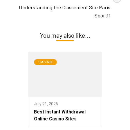
Understanding the Classement Site Paris
Sportif
You may also like...
CASINO
July 21, 2026
Best Instant Withdrawal
Online Casino Sites