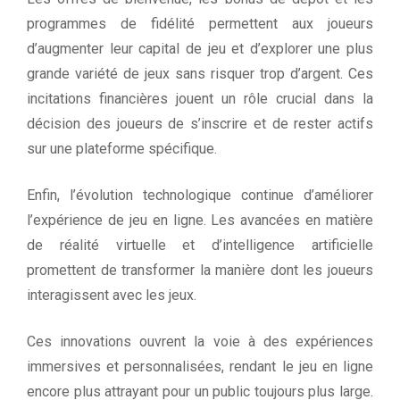
programmes de fidélité permettent aux joueurs
d’augmenter leur capital de jeu et d’explorer une plus
grande variété de jeux sans risquer trop d’argent. Ces
incitations financières jouent un rôle crucial dans la
décision des joueurs de s’inscrire et de rester actifs
sur une plateforme spécifique.
Enfin, l’évolution technologique continue d’améliorer
l’expérience de jeu en ligne. Les avancées en matière
de réalité virtuelle et d’intelligence artificielle
promettent de transformer la manière dont les joueurs
interagissent avec les jeux.
Ces innovations ouvrent la voie à des expériences
immersives et personnalisées, rendant le jeu en ligne
encore plus attrayant pour un public toujours plus large.