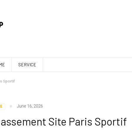
ME
SERVICE
s Sportif
June 16, 2026
E
assement Site Paris Sportif