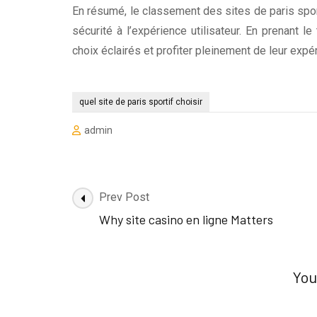
En résumé, le classement des sites de paris sport
sécurité à l’expérience utilisateur. En prenant 
choix éclairés et profiter pleinement de leur expé
quel site de paris sportif choisir
admin
Post
Prev Post
Navigation
Why site casino en ligne Matters
You