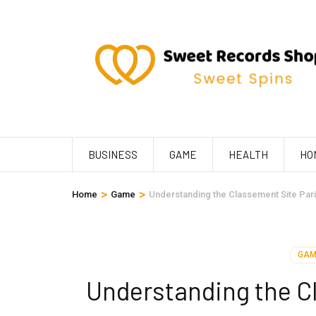
Skip
to
content
(Press
Enter)
BUSINESS
GAME
HEALTH
HO
>
>
Home
Game
Understanding the Classement Site Pari
GAM
Understanding the Cl