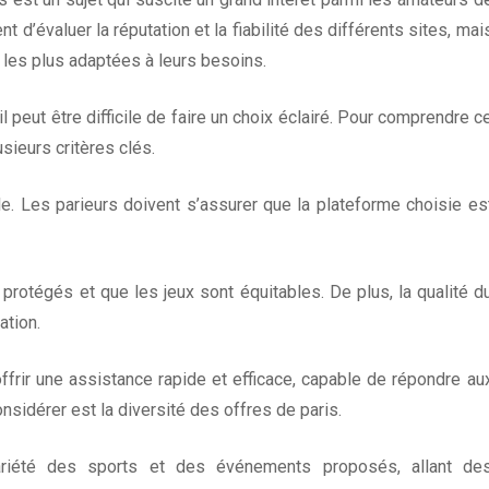
d’évaluer la réputation et la fiabilité des différents sites, mai
s les plus adaptées à leurs besoins.
il peut être difficile de faire un choix éclairé. Pour comprendre c
sieurs critères clés.
le. Les parieurs doivent s’assurer que la plateforme choisie es
 protégés et que les jeux sont équitables. De plus, la qualité d
ation.
ffrir une assistance rapide et efficace, capable de répondre au
nsidérer est la diversité des offres de paris.
variété des sports et des événements proposés, allant de