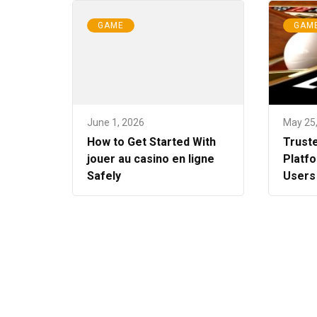
GAME
GAM
June 1, 2026
May 25
How to Get Started With
Trust
jouer au casino en ligne
Platf
Safely
Users