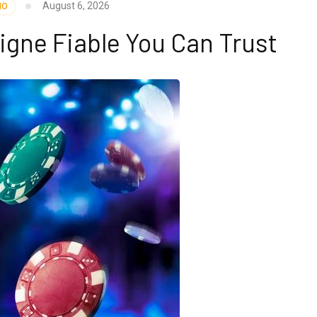
August 6, 2026
NO
igne Fiable You Can Trust