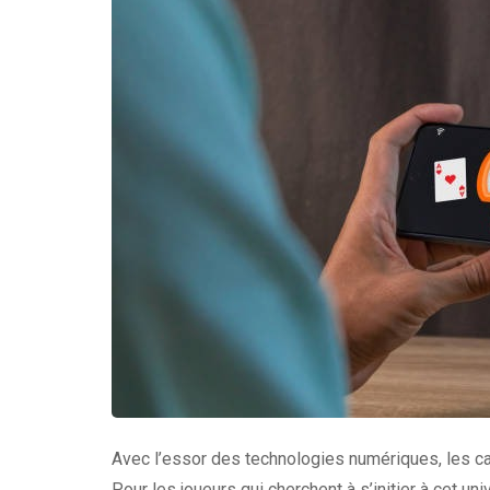
Avec l’essor des technologies numériques, les ca
Pour les joueurs qui cherchent à s’initier à cet un