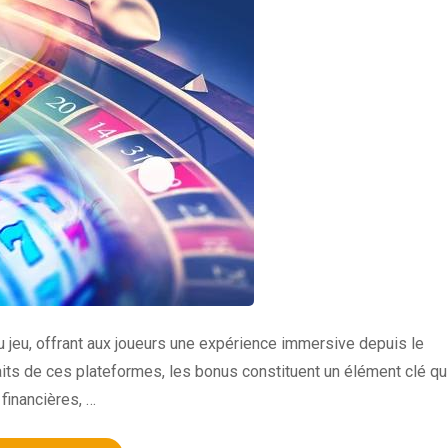
u jeu, offrant aux joueurs une expérience immersive depuis le
aits de ces plateformes, les bonus constituent un élément clé qu
 financières, …