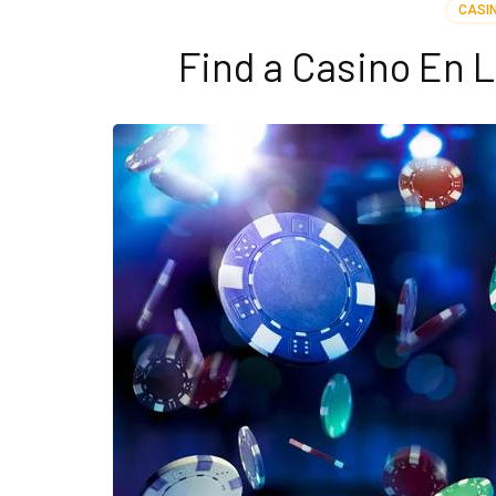
CASI
Find a Casino En L