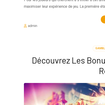
maximiser leur expérience de jeu. La première ét
admin
GAMBL
Découvrez Les Bonu
R