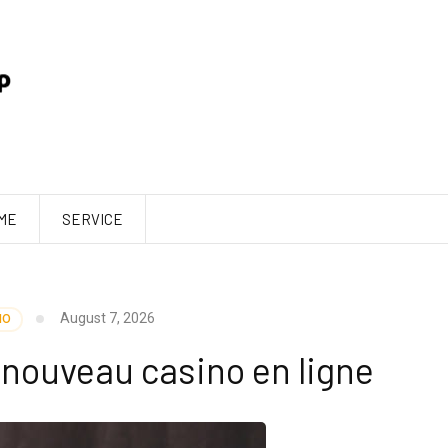
ME
SERVICE
August 7, 2026
NO
 nouveau casino en ligne