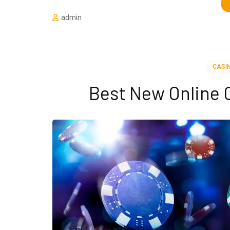
admin
CASI
Best New Online 