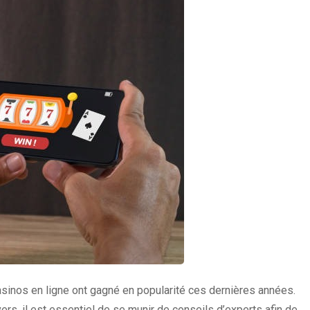
sinos en ligne ont gagné en popularité ces dernières années.
ivers, il est essentiel de se munir de conseils d’experts afin de