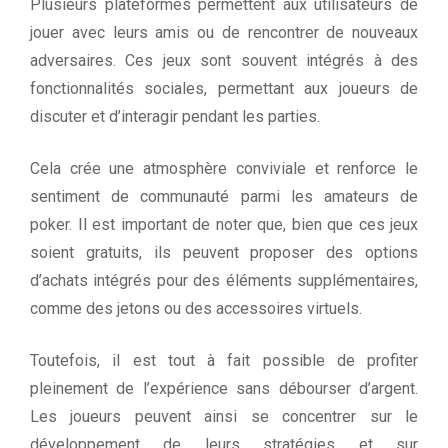
Plusieurs plateformes permettent aux utilisateurs de
jouer avec leurs amis ou de rencontrer de nouveaux
adversaires. Ces jeux sont souvent intégrés à des
fonctionnalités sociales, permettant aux joueurs de
discuter et d’interagir pendant les parties.
Cela crée une atmosphère conviviale et renforce le
sentiment de communauté parmi les amateurs de
poker. Il est important de noter que, bien que ces jeux
soient gratuits, ils peuvent proposer des options
d’achats intégrés pour des éléments supplémentaires,
comme des jetons ou des accessoires virtuels.
Toutefois, il est tout à fait possible de profiter
pleinement de l’expérience sans débourser d’argent.
Les joueurs peuvent ainsi se concentrer sur le
développement de leurs stratégies et sur