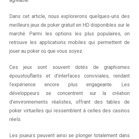
agréable.
Dans cet article, nous explorerons quelques-uns des
meilleurs jeux de poker gratuit en HD disponibles sur le
marché. Parmi les options les plus populaires, on
retrouve les applications mobiles qui permettent de
jouer au poker où que vous soyez.
Ces jeux sont souvent dotés de graphismes
époustouflants et d’interfaces conviviales, rendant
l’expérience encore plus engageante. Les
développeurs se concentrent sur la création
d’environnements réalistes, offrant des tables de
poker virtuelles qui ressemblent à celles des casinos
réels.
Les joueurs peuvent ainsi se plonger totalement dans