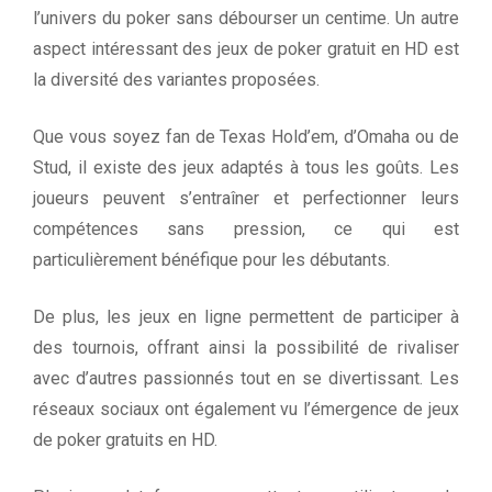
l’univers du poker sans débourser un centime. Un autre
aspect intéressant des jeux de poker gratuit en HD est
la diversité des variantes proposées.
Que vous soyez fan de Texas Hold’em, d’Omaha ou de
Stud, il existe des jeux adaptés à tous les goûts. Les
joueurs peuvent s’entraîner et perfectionner leurs
compétences sans pression, ce qui est
particulièrement bénéfique pour les débutants.
De plus, les jeux en ligne permettent de participer à
des tournois, offrant ainsi la possibilité de rivaliser
avec d’autres passionnés tout en se divertissant. Les
réseaux sociaux ont également vu l’émergence de jeux
de poker gratuits en HD.