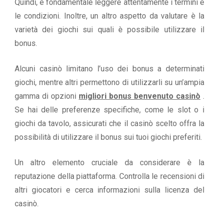
Quindi, è fondamentale leggere attentamente i termini e
le condizioni. Inoltre, un altro aspetto da valutare è la
varietà dei giochi sui quali è possibile utilizzare il
bonus.
Alcuni casinò limitano l’uso dei bonus a determinati
giochi, mentre altri permettono di utilizzarli su un’ampia
gamma di opzioni
migliori bonus benvenuto casinò
.
Se hai delle preferenze specifiche, come le slot o i
giochi da tavolo, assicurati che il casinò scelto offra la
possibilità di utilizzare il bonus sui tuoi giochi preferiti.
Un altro elemento cruciale da considerare è la
reputazione della piattaforma. Controlla le recensioni di
altri giocatori e cerca informazioni sulla licenza del
casinò.