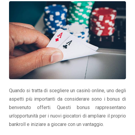
Quando si tratta di scegliere un casinò online, uno degli
aspetti più importanti da considerare sono i bonus di
benvenuto offerti. Questi bonus rappresentano
un’opportunità per i nuovi giocatori di ampliare il proprio
bankroll e iniziare a giocare con un vantaggio.