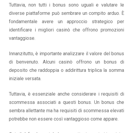
Tuttavia, non tutti i bonus sono uguali e valutare le
diverse piattaforme può sembrare un compito arduo. È
fondamentale avere un approccio strategico per
identificare i migliori casinò che offrono promozioni
vantaggiose.
Innanzitutto, è importante analizzare il valore del bonus
di benvenuto. Alcuni casinò offrono un bonus di
deposito che raddoppia o addirittura triplica la somma
iniziale versata.
Tuttavia, è essenziale anche considerare i requisiti di
scommessa associati a questi bonus. Un bonus che
sembra allettante ma ha requisiti di scommessa elevati
potrebbe non essere così vantaggioso come appare.