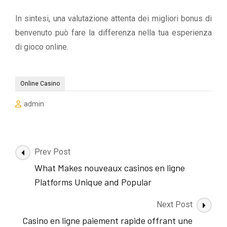
In sintesi, una valutazione attenta dei migliori bonus di
benvenuto può fare la differenza nella tua esperienza
di gioco online.
Online Casino
admin
Post
Prev Post
Navigation
What Makes nouveaux casinos en ligne
Platforms Unique and Popular
Next Post
Casino en ligne paiement rapide offrant une