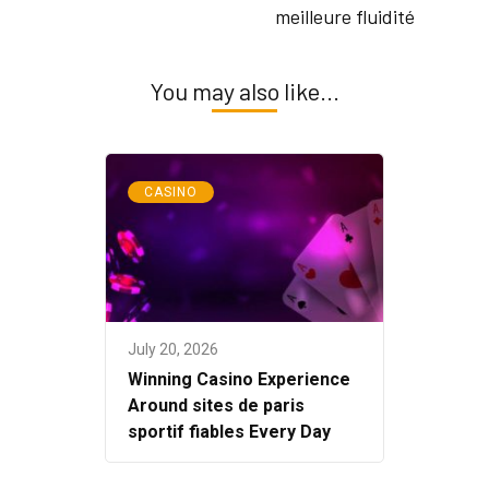
meilleure fluidité
You may also like...
CASINO
July 20, 2026
Winning Casino Experience
Around sites de paris
sportif fiables Every Day