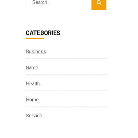
Search
for:
CATEGORIES
Business
Game
Health
Home
Service