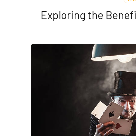
Exploring the Benefi