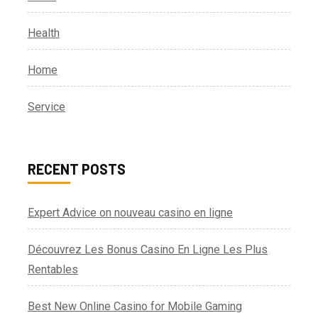
Health
Home
Service
RECENT POSTS
Expert Advice on nouveau casino en ligne
Découvrez Les Bonus Casino En Ligne Les Plus
Rentables
Best New Online Casino for Mobile Gaming