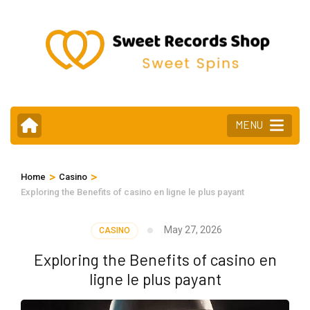
Skip
to
content
(Press
Enter)
MENU
>
>
Home
Casino
Exploring the Benefits of casino en ligne le plus payant
May 27, 2026
CASINO
Exploring the Benefits of casino en
ligne le plus payant