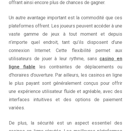
offrant ainsi encore plus de chances de gagner.
Un autre avantage important est la commodité que ces
plateformes offrent. Les joueurs peuvent accéder à une
vaste gamme de jeux à tout moment et depuis
n’importe quel endroit, tant qu’ils disposent d’une
connexion Internet. Cette flexibilité permet aux
utilisateurs de jouer à leur rythme, sans
casino en
ligne fiable
les contraintes de déplacements ou
d’horaires d’ouverture. Par ailleurs, les casinos en ligne
le plus payant sont généralement conçus pour offrir
une expérience utilisateur fluide et agréable, avec des
interfaces intuitives et des options de paiement
variées.
De plus, la sécurité est un aspect essentiel des