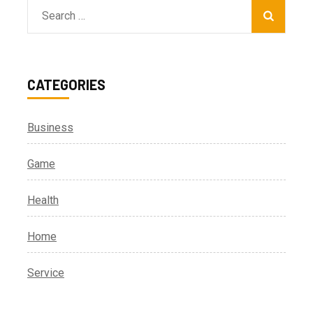
Search
for:
CATEGORIES
Business
Game
Health
Home
Service