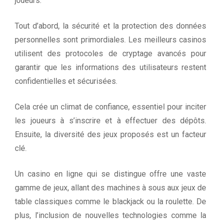
joueurs.
Tout d’abord, la sécurité et la protection des données
personnelles sont primordiales. Les meilleurs casinos
utilisent des protocoles de cryptage avancés pour
garantir que les informations des utilisateurs restent
confidentielles et sécurisées.
Cela crée un climat de confiance, essentiel pour inciter
les joueurs à s’inscrire et à effectuer des dépôts.
Ensuite, la diversité des jeux proposés est un facteur
clé.
Un casino en ligne qui se distingue offre une vaste
gamme de jeux, allant des machines à sous aux jeux de
table classiques comme le blackjack ou la roulette. De
plus, l’inclusion de nouvelles technologies comme la