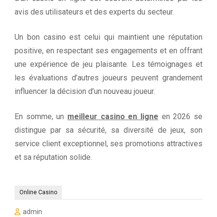
avis des utilisateurs et des experts du secteur.
Un bon casino est celui qui maintient une réputation
positive, en respectant ses engagements et en offrant
une expérience de jeu plaisante. Les témoignages et
les évaluations d’autres joueurs peuvent grandement
influencer la décision d’un nouveau joueur.
En somme, un
meilleur casino en ligne
en 2026 se
distingue par sa sécurité, sa diversité de jeux, son
service client exceptionnel, ses promotions attractives
et sa réputation solide.
Online Casino
admin