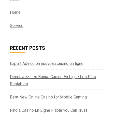
Home
Service
RECENT POSTS
Expert Advice on nouveau casino en ligne
Découvrez Les Bonus Casino En Ligne Les Plus
Rentables
Best New Online Casino for Mobile Gaming
Find a Casino En Ligne Fiable You Can Trust