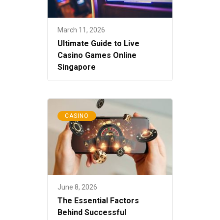
March 11, 2026
Ultimate Guide to Live
Casino Games Online
Singapore
CASINO
June 8, 2026
The Essential Factors
Behind Successful