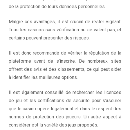
de la protection de leurs données personnelles.
Malgré ces avantages, il est crucial de rester vigilant.
Tous les casinos sans vérification ne se valent pas, et
certains peuvent présenter des risques.
Il est donc recommandé de vérifier la réputation de la
plateforme avant de s’inscrire. De nombreux sites
offrent des avis et des classements, ce qui peut aider
à identifier les meilleures options.
Il est également conseillé de rechercher les licences
de jeu et les certifications de sécurité pour s’assurer
que le casino opère légalement et dans le respect des
normes de protection des joueurs. Un autre aspect à
considérer est la variété des jeux proposés.