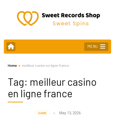
Skip
to
content
(Press
Enter)
MENU
>
Home
meilleur casino en ligne france
Tag:
meilleur casino
en ligne france
May 13, 2026
GAME