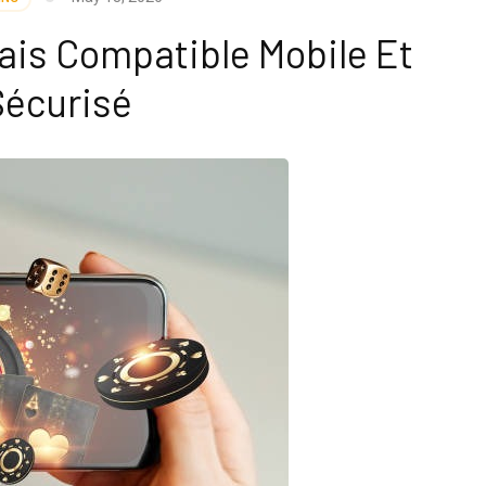
is Compatible Mobile Et
Sécurisé