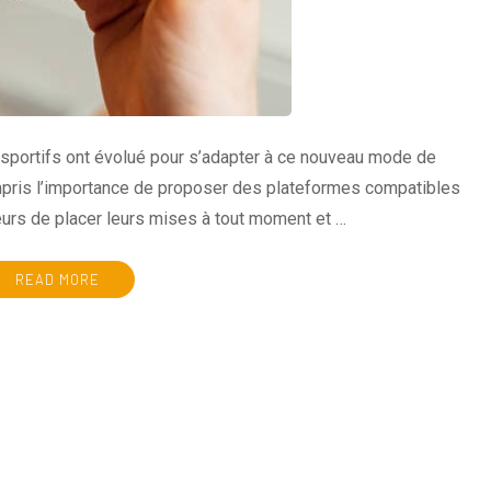
 sportifs ont évolué pour s’adapter à ce nouveau mode de
ris l’importance de proposer des plateformes compatibles
eurs de placer leurs mises à tout moment et …
READ MORE