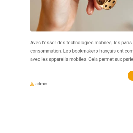
Avec l’essor des technologies mobiles, les paris
consommation. Les bookmakers français ont comp
avec les appareils mobiles. Cela permet aux pari
admin