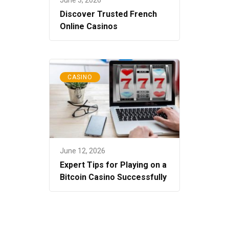
Discover Trusted French
Online Casinos
CASINO
June 12, 2026
Expert Tips for Playing on a
Bitcoin Casino Successfully