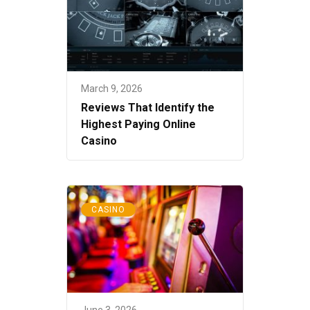
March 9, 2026
Reviews That Identify the
Highest Paying Online
Casino
CASINO
June 3, 2026