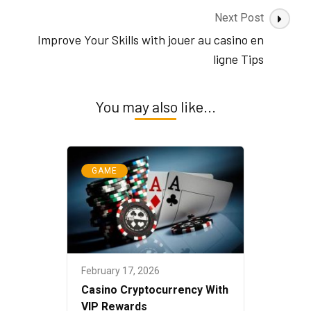
Next Post
Improve Your Skills with jouer au casino en
ligne Tips
You may also like...
GAME
February 17, 2026
Casino Cryptocurrency With
VIP Rewards