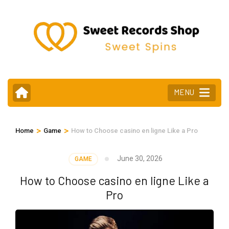
Skip
to
content
(Press
Enter)
MENU
>
>
Home
Game
How to Choose casino en ligne Like a Pro
June 30, 2026
GAME
How to Choose casino en ligne Like a
Pro