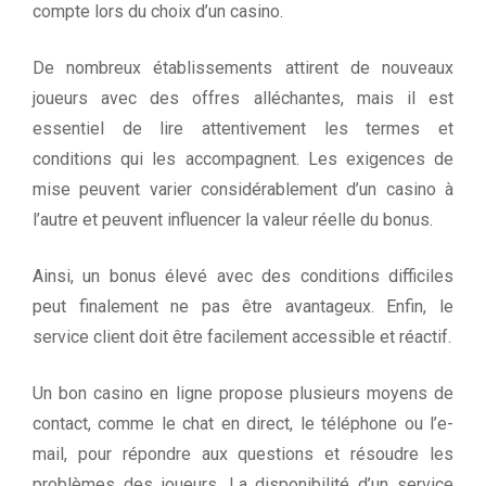
compte lors du choix d’un casino.
De nombreux établissements attirent de nouveaux
joueurs avec des offres alléchantes, mais il est
essentiel de lire attentivement les termes et
conditions qui les accompagnent. Les exigences de
mise peuvent varier considérablement d’un casino à
l’autre et peuvent influencer la valeur réelle du bonus.
Ainsi, un bonus élevé avec des conditions difficiles
peut finalement ne pas être avantageux. Enfin, le
service client doit être facilement accessible et réactif.
Un bon casino en ligne propose plusieurs moyens de
contact, comme le chat en direct, le téléphone ou l’e-
mail, pour répondre aux questions et résoudre les
problèmes des joueurs. La disponibilité d’un service