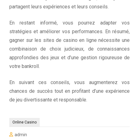
partagent leurs expériences et leurs conseils.
En restant informé, vous pourrez adapter vos
stratégies et améliorer vos performances. En résumé,
gagner sur les sites de casino en ligne nécessite une
combinaison de choix judicieux, de connaissances
approfondies des jeux et d’une gestion rigoureuse de
votre bankroll.
En suivant ces conseils, vous augmenterez vos
chances de succès tout en profitant d’une expérience
de jeu divertissante et responsable.
Online Casino
admin