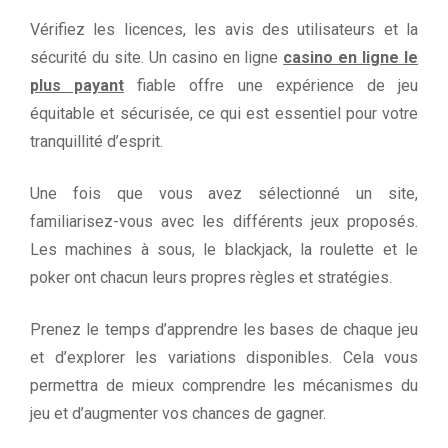
Vérifiez les licences, les avis des utilisateurs et la
sécurité du site. Un casino en ligne
casino en ligne le
plus payant
fiable offre une expérience de jeu
équitable et sécurisée, ce qui est essentiel pour votre
tranquillité d’esprit.
Une fois que vous avez sélectionné un site,
familiarisez-vous avec les différents jeux proposés.
Les machines à sous, le blackjack, la roulette et le
poker ont chacun leurs propres règles et stratégies.
Prenez le temps d’apprendre les bases de chaque jeu
et d’explorer les variations disponibles. Cela vous
permettra de mieux comprendre les mécanismes du
jeu et d’augmenter vos chances de gagner.