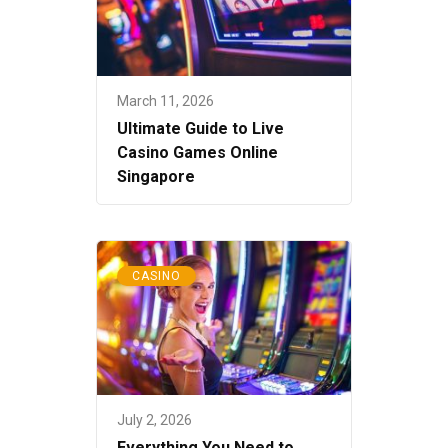
March 11, 2026
Ultimate Guide to Live
Casino Games Online
Singapore
CASINO
July 2, 2026
Everything You Need to