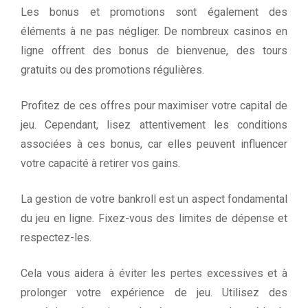
Les bonus et promotions sont également des
éléments à ne pas négliger. De nombreux casinos en
ligne offrent des bonus de bienvenue, des tours
gratuits ou des promotions régulières.
Profitez de ces offres pour maximiser votre capital de
jeu. Cependant, lisez attentivement les conditions
associées à ces bonus, car elles peuvent influencer
votre capacité à retirer vos gains.
La gestion de votre bankroll est un aspect fondamental
du jeu en ligne. Fixez-vous des limites de dépense et
respectez-les.
Cela vous aidera à éviter les pertes excessives et à
prolonger votre expérience de jeu. Utilisez des