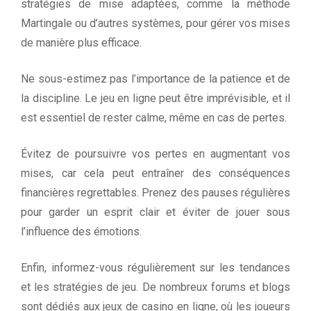
stratégies de mise adaptées, comme la méthode
Martingale ou d’autres systèmes, pour gérer vos mises
de manière plus efficace.
Ne sous-estimez pas l’importance de la patience et de
la discipline. Le jeu en ligne peut être imprévisible, et il
est essentiel de rester calme, même en cas de pertes.
Évitez de poursuivre vos pertes en augmentant vos
mises, car cela peut entraîner des conséquences
financières regrettables. Prenez des pauses régulières
pour garder un esprit clair et éviter de jouer sous
l’influence des émotions.
Enfin, informez-vous régulièrement sur les tendances
et les stratégies de jeu. De nombreux forums et blogs
sont dédiés aux jeux de casino en ligne, où les joueurs