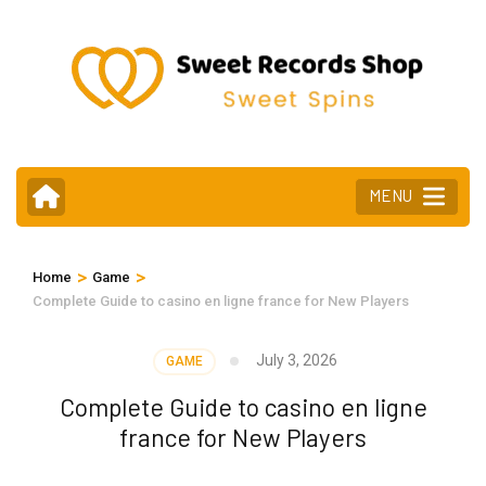
Skip
to
content
(Press
Enter)
MENU
>
>
Home
Game
Complete Guide to casino en ligne france for New Players
July 3, 2026
GAME
Complete Guide to casino en ligne
france for New Players