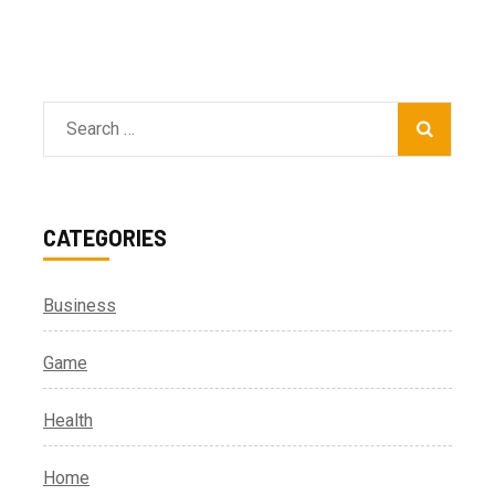
Search
for:
CATEGORIES
Business
Game
Health
Home