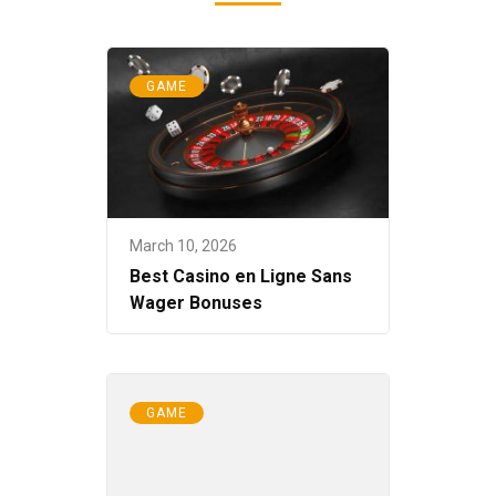
GAME
March 10, 2026
Best Casino en Ligne Sans
Wager Bonuses
GAME