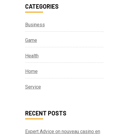
CATEGORIES
Business
Game
Health
Home
Service
RECENT POSTS
Expert Advice on nouveau casino en