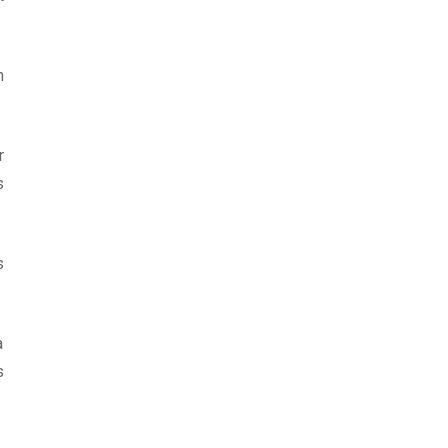
n
r
s
s
à
s