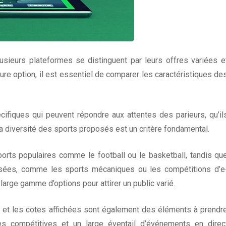
usieurs plateformes se distinguent par leurs offres variées e
leure option, il est essentiel de comparer les caractéristiques de
fiques qui peuvent répondre aux attentes des parieurs, qu’il
a diversité des sports proposés est un critère fondamental.
orts populaires comme le football ou le basketball, tandis qu
tisées, comme les sports mécaniques ou les compétitions d’e
e large gamme d’options pour attirer un public varié.
t et les cotes affichées sont également des éléments à prendr
s compétitives et un large éventail d’événements en direc