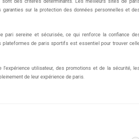
es sont des critères déterminants. Les meilleurs sites de pari
es garanties sur la protection des données personnelles et de
e pari sereine et sécurisée, ce qui renforce la confiance de
 plateformes de paris sportifs est essentiel pour trouver cell
l’expérience utilisateur, des promotions et de la sécurité, le
r pleinement de leur expérience de paris.