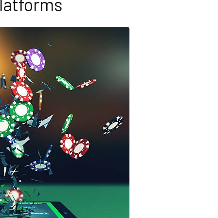
latforms