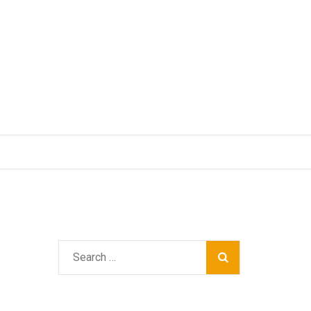
Search
for: