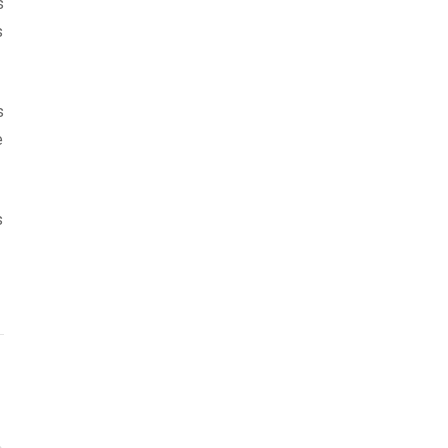
s
s
s
e
s