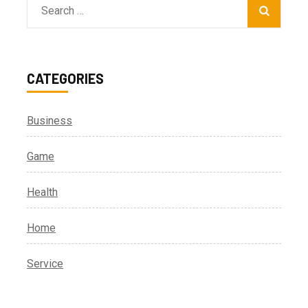
Search
for:
CATEGORIES
Business
Game
Health
Home
Service