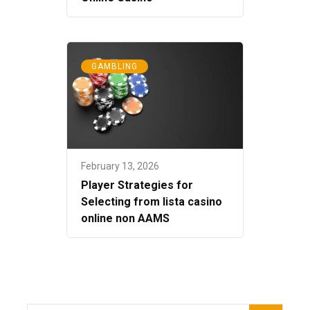
GAMBLING
February 13, 2026
Player Strategies for
Selecting from lista casino
online non AAMS