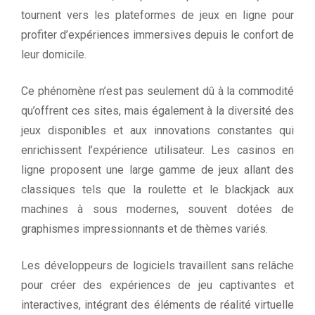
tournent vers les plateformes de jeux en ligne pour
profiter d’expériences immersives depuis le confort de
leur domicile.
Ce phénomène n’est pas seulement dû à la commodité
qu’offrent ces sites, mais également à la diversité des
jeux disponibles et aux innovations constantes qui
enrichissent l’expérience utilisateur. Les casinos en
ligne proposent une large gamme de jeux allant des
classiques tels que la roulette et le blackjack aux
machines à sous modernes, souvent dotées de
graphismes impressionnants et de thèmes variés.
Les développeurs de logiciels travaillent sans relâche
pour créer des expériences de jeu captivantes et
interactives, intégrant des éléments de réalité virtuelle