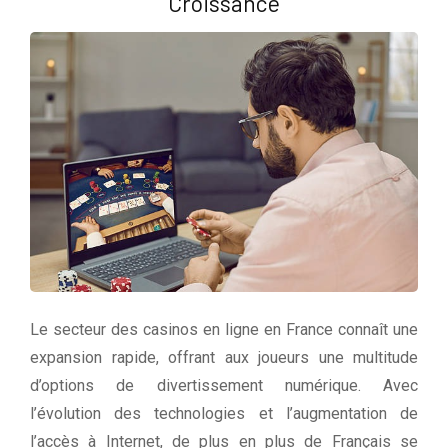
Croissance
Le secteur des casinos en ligne en France connaît une
expansion rapide, offrant aux joueurs une multitude
d’options de divertissement numérique. Avec
l’évolution des technologies et l’augmentation de
l’accès à Internet, de plus en plus de Français se