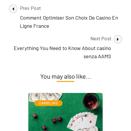
Post
Prev Post
Navigation
Comment Optimiser Son Choix De Casino En
Ligne France
Next Post
Everything You Need to Know About casino
senza AAMS
You may also like...
GAMBLING