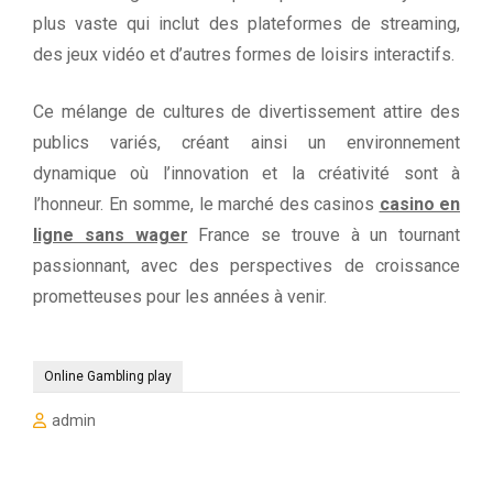
plus vaste qui inclut des plateformes de streaming,
des jeux vidéo et d’autres formes de loisirs interactifs.
Ce mélange de cultures de divertissement attire des
publics variés, créant ainsi un environnement
dynamique où l’innovation et la créativité sont à
l’honneur. En somme, le marché des casinos
casino en
ligne sans wager
France se trouve à un tournant
passionnant, avec des perspectives de croissance
prometteuses pour les années à venir.
Online Gambling play
admin