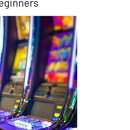
eginners