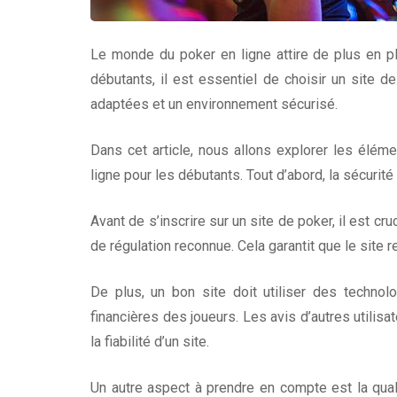
Le monde du poker en ligne attire de plus en pl
débutants, il est essentiel de choisir un site d
adaptées et un environnement sécurisé.
Dans cet article, nous allons explorer les éléme
ligne pour les débutants. Tout d’abord, la sécurité
Avant de s’inscrire sur un site de poker, il est cru
de régulation reconnue. Cela garantit que le site 
De plus, un bon site doit utiliser des techno
financières des joueurs. Les avis d’autres utilis
la fiabilité d’un site.
Un autre aspect à prendre en compte est la qualit