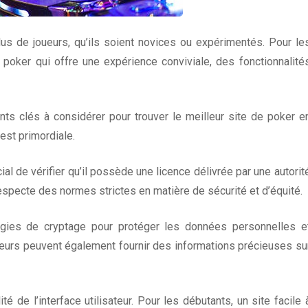
us de joueurs, qu’ils soient novices ou expérimentés. Pour le
e poker qui offre une expérience conviviale, des fonctionnalité
nts clés à considérer pour trouver le meilleur site de poker e
 est primordiale.
cial de vérifier qu’il possède une licence délivrée par une autorit
respecte des normes strictes en matière de sécurité et d’équité.
logies de cryptage pour protéger les données personnelles e
ateurs peuvent également fournir des informations précieuses su
é de l’interface utilisateur. Pour les débutants, un site facile 