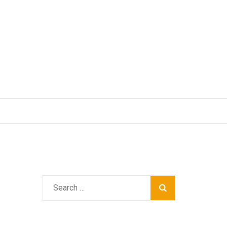
Search
for: