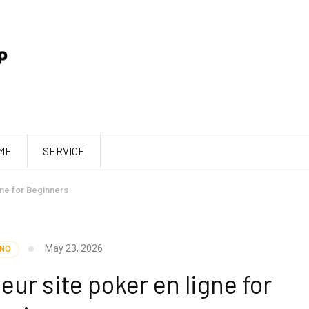
ME
SERVICE
gne for Beginners
May 23, 2026
INO
eur site poker en ligne for