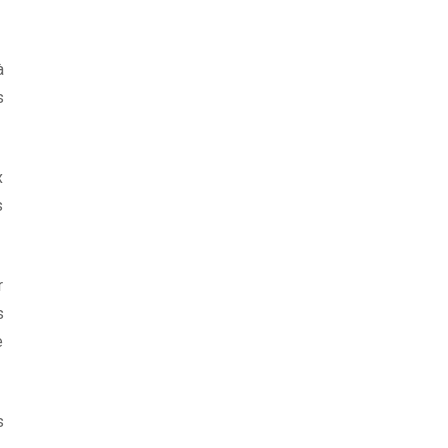
à
s
x
s
r
s
e
s