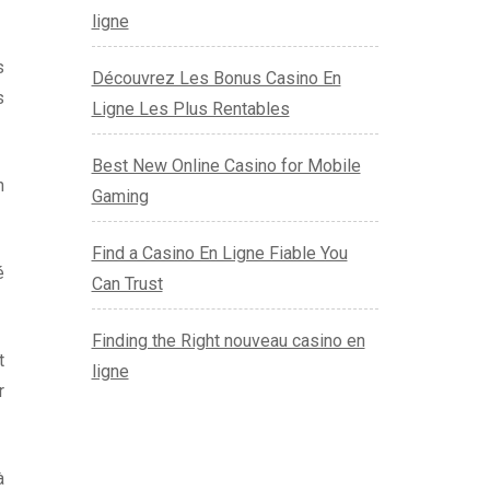
ligne
s
Découvrez Les Bonus Casino En
s
Ligne Les Plus Rentables
Best New Online Casino for Mobile
n
Gaming
Find a Casino En Ligne Fiable You
é
Can Trust
Finding the Right nouveau casino en
t
ligne
r
à