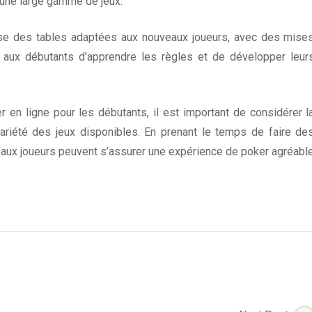
 une large gamme de jeux.
ose des tables adaptées aux nouveaux joueurs, avec des mise
et aux débutants d’apprendre les règles et de développer leur
r en ligne pour les débutants, il est important de considérer l
a variété des jeux disponibles. En prenant le temps de faire de
eaux joueurs peuvent s’assurer une expérience de poker agréabl